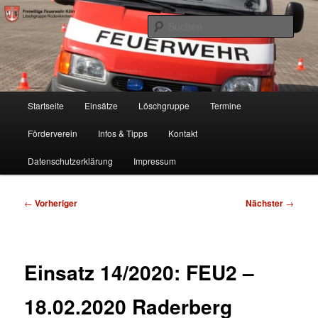
Zum
Freiwillige Feuerwehr Köln, Löschgruppe Rodenkirchen
primären
Such
Inhalt
springen
FF Köln, LG RD
Hauptmenü
Startseite
Einsätze
Löschgruppe
Termine
Förderverein
Infos & Tipps
Kontakt
Datenschutzerklärung
Impressum
Beitragsnavigation
←
Vorheriger
Nächster
→
Einsatz 14/2020: FEU2 –
18.02.2020 Raderberg