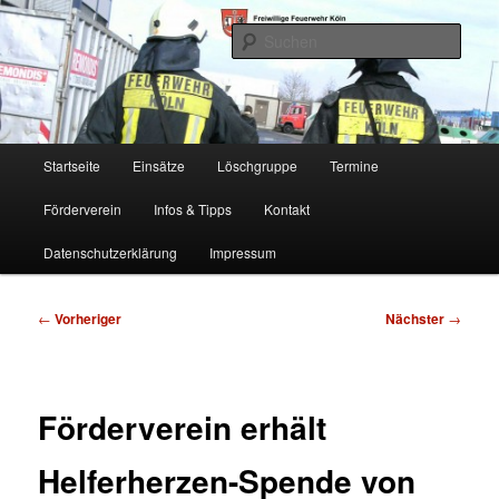
Zum
Freiwillige Feuerwehr Köln, Löschgruppe Rodenkirchen
primären
Such
Inhalt
springen
FF Köln, LG RD
Hauptmenü
Startseite
Einsätze
Löschgruppe
Termine
Förderverein
Infos & Tipps
Kontakt
Datenschutzerklärung
Impressum
Beitragsnavigation
←
Vorheriger
Nächster
→
Förderverein erhält
Helferherzen-Spende von