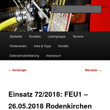
Zum
Freiwillige Feuerwehr Köln, Löschgruppe Rodenkirchen
primären
Such
Inhalt
springen
FF Köln, LG RD
Hauptmenü
Startseite
Einsätze
Löschgruppe
Termine
Förderverein
Infos & Tipps
Kontakt
Datenschutzerklärung
Impressum
Beitragsnavigation
←
Vorheriger
Nächster
→
Einsatz 72/2018: FEU1 –
26.05.2018 Rodenkirchen