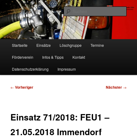
Zum
Freiwillige Feuerwehr Köln, Löschgruppe Rodenkirchen
primären
Such
Inhalt
springen
FF Köln, LG RD
Hauptmenü
Startseite
Einsätze
Löschgruppe
Termine
Förderverein
Infos & Tipps
Kontakt
Datenschutzerklärung
Impressum
Beitragsnavigation
←
Vorheriger
Nächster
→
Einsatz 71/2018: FEU1 –
21.05.2018 Immendorf