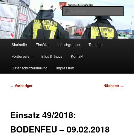
Zum
Freiwillige Feuerwehr Köln, Löschgruppe Rodenkirchen
primären
Such
Inhalt
springen
FF Köln, LG RD
Hauptmenü
Startseite
Einsätze
Löschgruppe
Termine
Förderverein
Infos & Tipps
Kontakt
Datenschutzerklärung
Impressum
Beitragsnavigation
←
Vorheriger
Nächster
→
Einsatz 49/2018:
BODENFEU – 09.02.2018