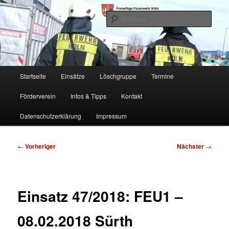
Zum
Freiwillige Feuerwehr Köln, Löschgruppe Rodenkirchen
primären
Such
Inhalt
springen
FF Köln, LG RD
Hauptmenü
Startseite
Einsätze
Löschgruppe
Termine
Förderverein
Infos & Tipps
Kontakt
Datenschutzerklärung
Impressum
Beitragsnavigation
←
Vorheriger
Nächster
→
Einsatz 47/2018: FEU1 –
08.02.2018 Sürth