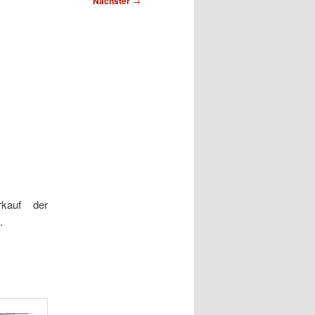
Nächster
→
rkauf der
.