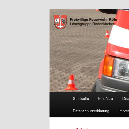
Zum
Freiwillige Feuerwehr Köln, L
primären
Inhalt
FF Köln, LG 
springen
Hauptmenü
Startseite
Einsätze
Lös
Datenschutzerklärung
Impre
Beitragsnavigation