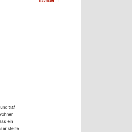
Nächster
→
und traf
ewohner
ass ein
er stellte