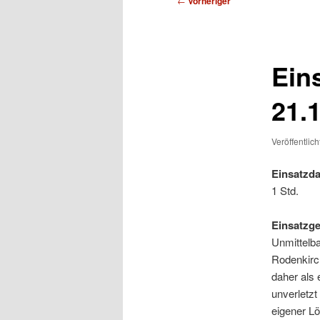
←
Vorheriger
Ein
21.
Veröffentlic
Einsatzda
1 Std.
Einsatzg
Unmittelb
Rodenkirc
daher als 
unverletzt
eigener L