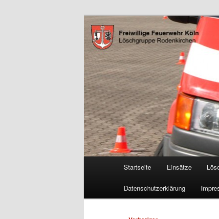
Zum
Freiwillige Feuerwehr Köln, L
primären
Inhalt
FF Köln, LG 
springen
Hauptmenü
Startseite
Einsätze
Lös
Datenschutzerklärung
Impre
Beitragsnavigation