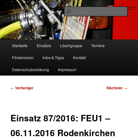
Zum
Freiwillige Feuerwehr Köln, Löschgruppe Rodenkirchen
primären
Such
Inhalt
springen
FF Köln, LG RD
Hauptmenü
Startseite
Einsätze
Löschgruppe
Termine
Förderverein
Infos & Tipps
Kontakt
Datenschutzerklärung
Impressum
Beitragsnavigation
←
Vorheriger
Nächster
→
Einsatz 87/2016: FEU1 –
06.11.2016 Rodenkirchen