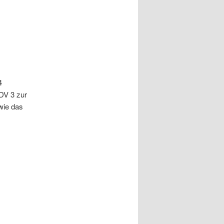
4
DV 3 zur
wie das