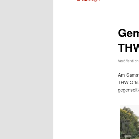
Gem
TH
Veröffentlic
Am Samsta
THW Ortsv
gegenseiti