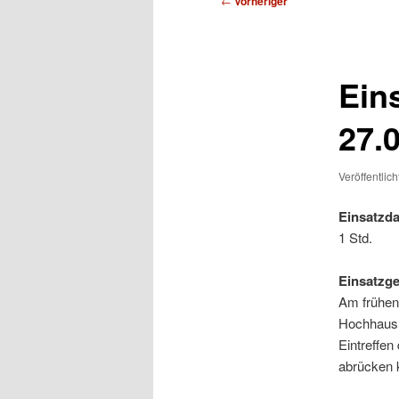
←
Vorheriger
Ein
27.
Veröffentlic
Einsatzda
1 Std.
Einsatzg
Am frühen
Hochhaus n
Eintreffen
abrücken 