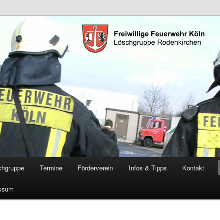
öschgruppe Rodenkirchen
RD
chgruppe
Termine
Förderverein
Infos & Tipps
Kontakt
ssum