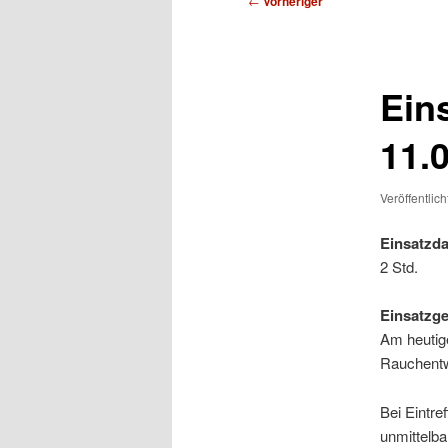
←
Vorheriger
Ein
11.
Veröffentlic
Einsatzda
2 Std.
Einsatzg
Am heutig
Rauchentwi
Bei Eintre
unmittelb