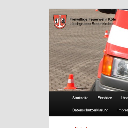
Zum
Freiwillige Feuerwehr Köln, L
primären
Inhalt
FF Köln, LG 
springen
Hauptmenü
Startseite
Einsätze
Lös
Datenschutzerklärung
Impre
Beitragsnavigation