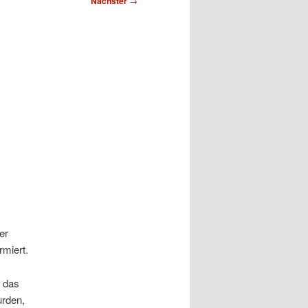
Nächster
→
er
rmiert.
, das
urden,