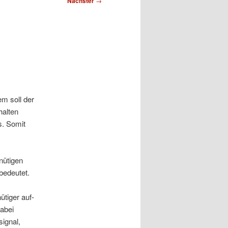
Nächster
→
m soll der
halten
s. Somit
nütigen
bedeutet.
ütiger auf-
abei
signal,