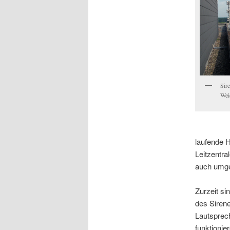
Sir
Wei
laufende 
Leitzentra
auch umg
Zurzeit si
des Sirene
Lautsprec
funktionie