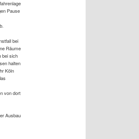
efahrenlage
igen Pause
b.
stfall bei
sene Räume
 bei sich
sen halten
hr Köln
das
n von dort
erer Ausbau