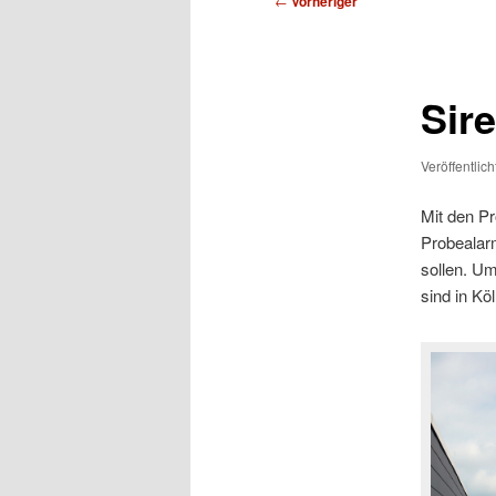
←
Vorheriger
Sir
Veröffentlic
Mit den Pr
Probealarm
sollen. U
sind in Kö