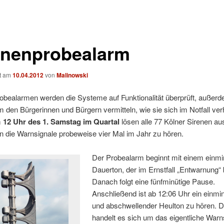
enenprobealarm
ht am
10.04.2012
von
Malinowski
obealarmen werden die Systeme auf Funktionalität überprüft, außerde
 den Bürgerinnen und Bürgern vermitteln, wie sie sich im Notfall ver
m
12 Uhr des 1. Samstag im Quartal
lösen alle 77 Kölner Sirenen au
ln die Warnsignale probeweise vier Mal im Jahr zu hören.
Der Probealarm beginnt mit einem einmi
Dauerton, der im Ernstfall „Entwarnung“ 
Danach folgt eine fünfminütige Pause.
Anschließend ist ab 12:06 Uhr ein einmin
und abschwellender Heulton zu hören. D
handelt es sich um das eigentliche Warn