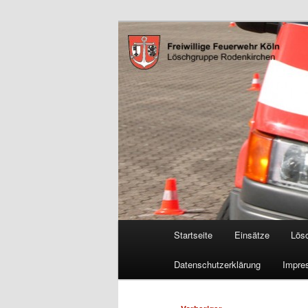
Zum
Freiwillige Feuerwehr Köln, L
primären
Inhalt
FF Köln, LG 
springen
Hauptmenü
Startseite
Einsätze
Lös
Datenschutzerklärung
Impre
Beitragsnavigation