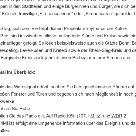
en in den Stadtteilen und einige Bürgerinnen und Bürger, die sich bei
Köln als freiwillige „Sirenenpatinnen“ oder „Sirenenpaten“ gemeldet 
hlag, sich dem vierteljährlichen Probealarmrhythmus der Kölner
ßen, sind inzwischen etliche umliegende Städte und Kreise sowie ein
einanlieger gefolgt. So lösen beispielsweise auch die Städte Bonn, Br
esseling, Leverkusen und Krefeld sowie der Rhein-Sieg-Kreis und d
Bergische Kreis vierteljährlich einen Probealarm ihrer Sirenen aus.
al im Überblick:
ld das Warnsignal ertönt, suchen Sie bitte geschlossene Räume auf,
ießen Fenster und Türen und begeben sich nach Möglichkeit in hoch 
kwerke.
hren Sie Ruhe.
lten Sie das Radio ein. Auf Radio Köln (107,1
MHz
) und
WDR
2
,4
MHz
) erfolgt eine umgehende Information über das Ereignis und das
alten.