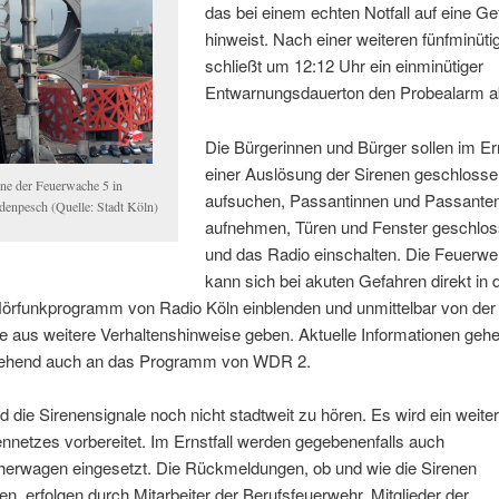
das bei einem echten Notfall auf eine G
hinweist. Nach einer weiteren fünfminüt
schließt um 12:12 Uhr ein einminütiger
Entwarnungsdauerton den Probealarm a
Die Bürgerinnen und Bürger sollen im Ern
einer Auslösung der Sirenen geschlos
ene der Feuerwache 5 in
aufsuchen, Passantinnen und Passanten
denpesch (Quelle: Stadt Köln)
aufnehmen, Türen und Fenster geschlos
und das Radio einschalten. Die Feuerwe
kann sich bei akuten Gefahren direkt in 
Hörfunkprogramm von Radio Köln einblenden und unmittelbar von der
le aus weitere Verhaltenshinweise geben. Aktuelle Informationen gehe
ehend auch an das Programm von WDR 2.
nd die Sirenensignale noch nicht stadtweit zu hören. Es wird ein weit
nnetzes vorbereitet. Im Ernstfall werden gegebenenfalls auch
herwagen eingesetzt. Die Rückmeldungen, ob und wie die Sirenen
ren, erfolgen durch Mitarbeiter der Berufsfeuerwehr, Mitglieder der