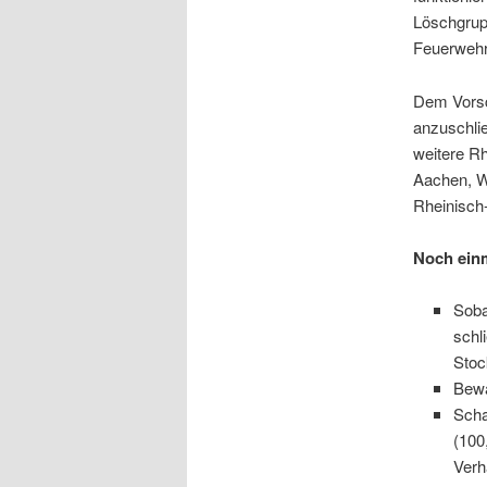
Löschgrupp
Feuerwehr 
Dem Vorsc
anzuschlie
weitere Rh
Aachen, W
Rheinisch-
Noch einm
Soba
schl
Stoc
Bewa
Scha
(100
Verh