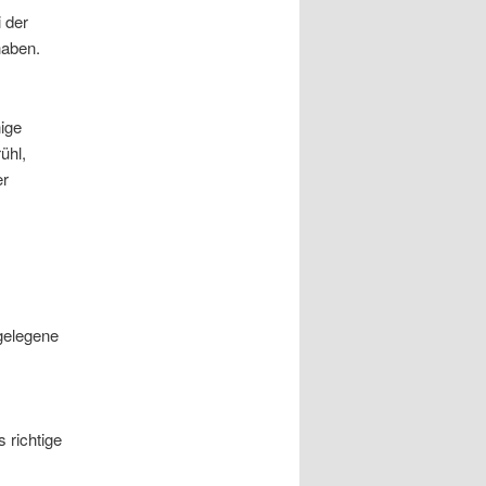
 der
haben.
ige
ühl,
er
gelegene
 richtige