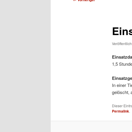
Ein
Veröffentlic
Einsatzda
1,5 Stund
Einsatzg
In einer T
gelöscht, 
Dieser Eint
Permalink
.