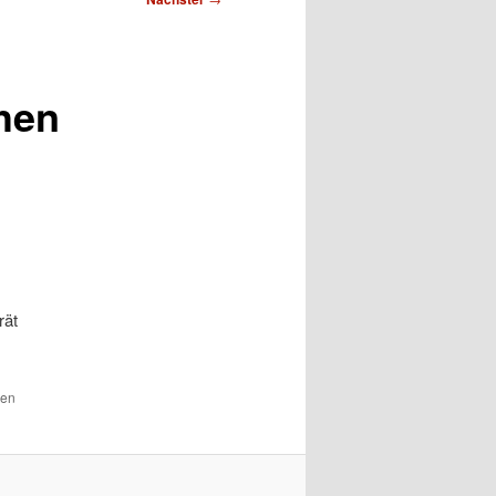
hen
rät
den