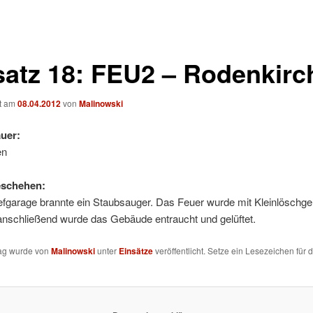
satz 18: FEU2 – Rodenkirc
ht am
08.04.2012
von
Malinowski
uer:
en
eschehen:
iefgarage brannte ein Staubsauger. Das Feuer wurde mit Kleinlöschge
anschließend wurde das Gebäude entraucht und gelüftet.
rag wurde von
Malinowski
unter
Einsätze
veröffentlicht. Setze ein Lesezeichen für 