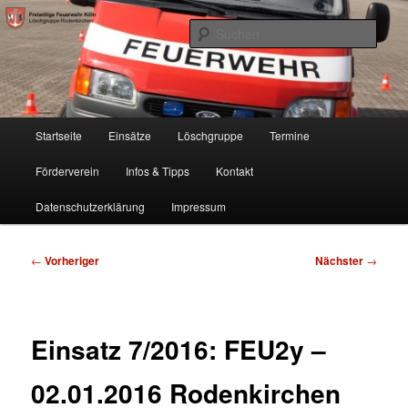
Zum
Freiwillige Feuerwehr Köln, Löschgruppe Rodenkirchen
primären
Such
Inhalt
springen
FF Köln, LG RD
Hauptmenü
Startseite
Einsätze
Löschgruppe
Termine
Förderverein
Infos & Tipps
Kontakt
Datenschutzerklärung
Impressum
Beitragsnavigation
←
Vorheriger
Nächster
→
Einsatz 7/2016: FEU2y –
02.01.2016 Rodenkirchen