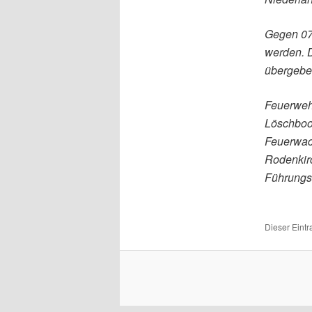
Gegen 07
werden. D
übergebe
Feuerwehr
Löschboo
Feuerwac
Rodenkirc
Führungsd
Dieser Eint