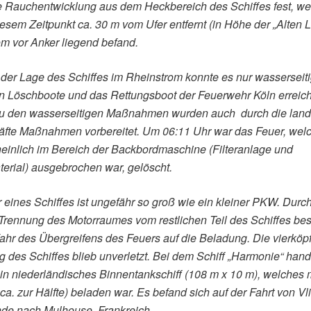
e Rauchentwicklung aus dem Heckbereich des Schiffes fest, w
iesem Zeitpunkt ca. 30 m vom Ufer entfernt (in Höhe der „Alten L
m vor Anker liegend befand.
der Lage des Schiffes im Rheinstrom konnte es nur wasserseit
n Löschboote und das Rettungsboot der Feuerwehr Köln erreich
 zu den wasserseitigen Maßnahmen wurden auch durch die land
äfte Maßnahmen vorbereitet. Um 06:11 Uhr war das Feuer, wel
inlich im Bereich der Backbordmaschine (Filteranlage und
rial) ausgebrochen war, gelöscht.
 eines Schiffes ist ungefähr so groß wie ein kleiner PKW. Durch
Trennung des Motorraumes vom restlichen Teil des Schiffes be
ahr des Übergreifens des Feuers auf die Beladung. Die vierköp
 des Schiffes blieb unverletzt. Bei dem Schiff „Harmonie“ hand
in niederländisches Binnentankschiff (108 m x 10 m), welches m
 ca. zur Hälfte) beladen war. Es befand sich auf der Fahrt von Vl
nde nach Mulhouse, Frankreich.