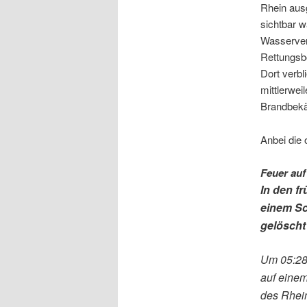
Rhein aus
sichtbar w
Wasserver
Rettungsbo
Dort verbl
mittlerwei
Brandbekäm
Anbei die 
Feuer au
In den f
einem Sc
gelöscht
Um 05:28 
auf einem
des Rhein