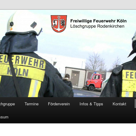
öschgruppe Rodenkirchen
RD
chgruppe
Termine
Förderverein
Infos & Tipps
Kontakt
ssum