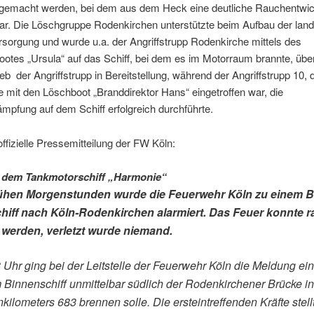
gemacht werden, bei dem aus dem Heck eine deutliche Rauchentwi
ar. Die Löschgruppe Rodenkirchen unterstützte beim Aufbau der land
sorgung und wurde u.a. der Angriffstrupp Rodenkirche mittels des
otes „Ursula“ auf das Schiff, bei dem es im Motorraum brannte, übe
ieb der Angriffstrupp in Bereitstellung, während der Angriffstrupp 10, 
le mit den Löschboot „Branddirektor Hans“ eingetroffen war, die
pfung auf dem Schiff erfolgreich durchführte.
offizielle Pressemitteilung der FW Köln:
f dem Tankmotorschiff „Harmonie“
rühen Morgenstunden wurde die Feuerwehr Köln zu einem B
hiff nach Köln-Rodenkirchen alarmiert. Das Feuer konnte 
 werden, verletzt wurde niemand.
Uhr ging bei der Leitstelle der Feuerwehr Köln die Meldung ein
 Binnenschiff unmittelbar südlich der Rodenkirchener Brücke i
kilometers 683 brennen solle. Die ersteintreffenden Kräfte stell