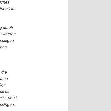
elches
iebe“) im
ig durch
t werden.
seitigen
ches
 die
stand
fige
elt es
it 1.060 t
issingen,