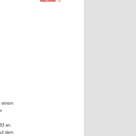
Nächster
→
u einem
er
83 an.
auf dem