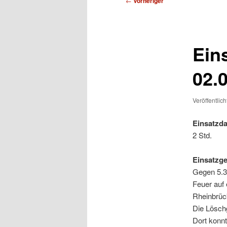
←
Vorheriger
Ein
02.
Veröffentlic
Einsatzda
2 Std.
Einsatzg
Gegen 5.3
Feuer auf 
Rheinbrüc
Die Lösch
Dort konnt