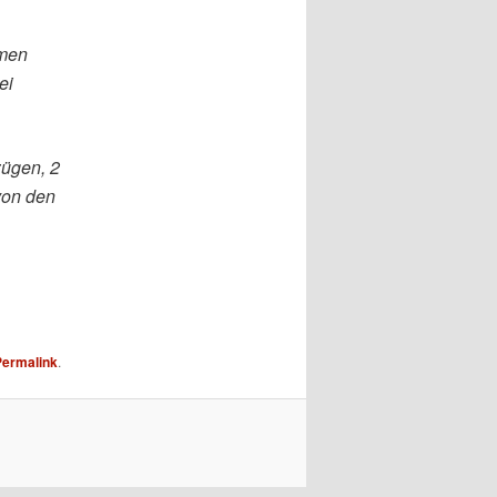
mmen
ei
zügen, 2
von den
Permalink
.