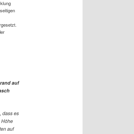
cklung
seitigen
rgesetzt.
der
rand auf
rasch
, dass es
n Höhe
ten auf