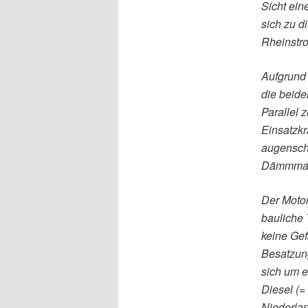
Sicht ein
sich zu d
Rheinstro
Aufgrund 
die beide
Parallel
Einsatzkr
augensche
Dämmmate
Der Motor
bauliche 
keine Gef
Besatzung
sich um e
Diesel (=
Niederla