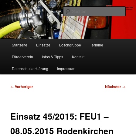
Zum
Freiwillige Feuerwehr Köln, Löschgruppe Rodenkirchen
primären
Such
Inhalt
springen
FF Köln, LG RD
Hauptmenü
Startseite
Einsätze
Löschgruppe
Termine
Förderverein
Infos & Tipps
Kontakt
Datenschutzerklärung
Impressum
Beitragsnavigation
←
Vorheriger
Nächster
→
Einsatz 45/2015: FEU1 –
08.05.2015 Rodenkirchen