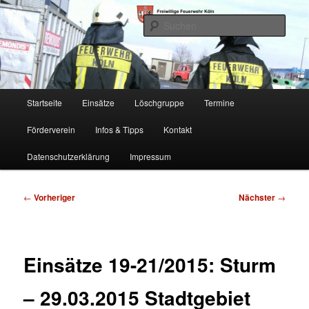
Zum
Freiwillige Feuerwehr Köln, Löschgruppe Rodenkirchen
primären
Such
Inhalt
springen
FF Köln, LG RD
Hauptmenü
Startseite
Einsätze
Löschgruppe
Termine
Förderverein
Infos & Tipps
Kontakt
Datenschutzerklärung
Impressum
Beitragsnavigation
←
Vorheriger
Nächster
→
Einsätze 19-21/2015: Sturm
– 29.03.2015 Stadtgebiet