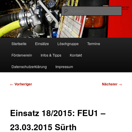
Zum
Freiwillige Feuerwehr Köln, Löschgruppe Rodenkirchen
primären
Such
Inhalt
springen
FF Köln, LG RD
Hauptmenü
Startseite
Einsätze
Löschgruppe
Termine
Förderverein
Infos & Tipps
Kontakt
Datenschutzerklärung
Impressum
Beitragsnavigation
←
Vorheriger
Nächster
→
Einsatz 18/2015: FEU1 –
23.03.2015 Sürth