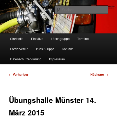
Zum
Freiwillige Feuerwehr Köln, Löschgruppe Rodenkirchen
primären
Such
Inhalt
springen
FF Köln, LG RD
Hauptmenü
Startseite
Einsätze
Löschgruppe
Termine
Förderverein
Infos & Tipps
Kontakt
Datenschutzerklärung
Impressum
Beitragsnavigation
←
Vorheriger
Nächster
→
Übungshalle Münster 14.
März 2015