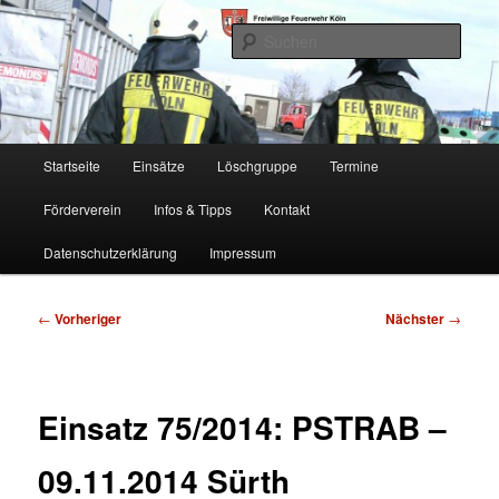
Zum
Freiwillige Feuerwehr Köln, Löschgruppe Rodenkirchen
primären
Such
Inhalt
springen
FF Köln, LG RD
Hauptmenü
Startseite
Einsätze
Löschgruppe
Termine
Förderverein
Infos & Tipps
Kontakt
Datenschutzerklärung
Impressum
Beitragsnavigation
←
Vorheriger
Nächster
→
Einsatz 75/2014: PSTRAB –
09.11.2014 Sürth