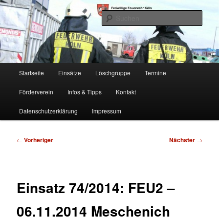
Zum
Freiwillige Feuerwehr Köln, Löschgruppe Rodenkirchen
primären
Such
Inhalt
springen
FF Köln, LG RD
Hauptmenü
Startseite
Einsätze
Löschgruppe
Termine
Förderverein
Infos & Tipps
Kontakt
Datenschutzerklärung
Impressum
Beitragsnavigation
←
Vorheriger
Nächster
→
Einsatz 74/2014: FEU2 –
06.11.2014 Meschenich