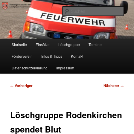
Zum
Freiwillige Feuerwehr Köln, Löschgruppe Rodenkirchen
primären
Such
Inhalt
springen
FF Köln, LG RD
Hauptmenü
Startseite
Einsätze
Löschgruppe
Termine
Förderverein
Infos & Tipps
Kontakt
Datenschutzerklärung
Impressum
Beitragsnavigation
←
Vorheriger
Nächster
→
Löschgruppe Rodenkirchen
spendet Blut