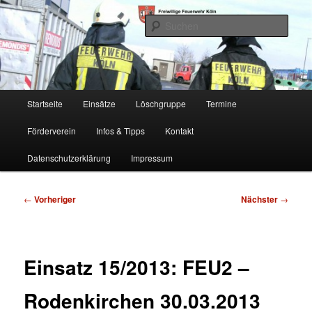
Zum
Freiwillige Feuerwehr Köln, Löschgruppe Rodenkirchen
primären
Such
Inhalt
springen
FF Köln, LG RD
Hauptmenü
Startseite
Einsätze
Löschgruppe
Termine
Förderverein
Infos & Tipps
Kontakt
Datenschutzerklärung
Impressum
Beitragsnavigation
←
Vorheriger
Nächster
→
Einsatz 15/2013: FEU2 –
Rodenkirchen 30.03.2013