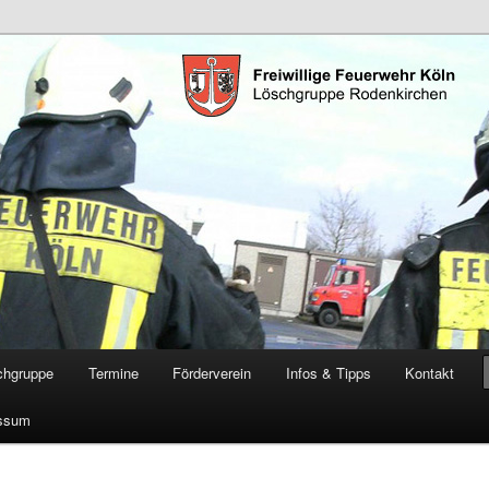
öschgruppe Rodenkirchen
RD
chgruppe
Termine
Förderverein
Infos & Tipps
Kontakt
ssum