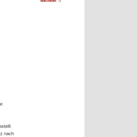
Nächster
→
ie
stellt
tz nach