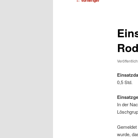
←
Vorheriger
Ein
Rod
Veröffentlic
Einsatzda
0,5 Std.
Einsatzg
In der Na
Löschgrup
Gemeldet w
wurde, da