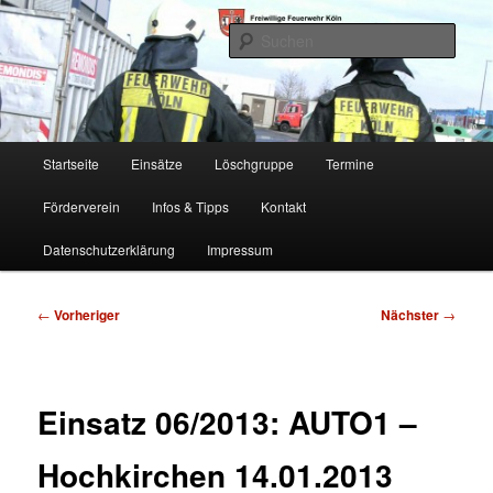
Zum
Freiwillige Feuerwehr Köln, Löschgruppe Rodenkirchen
primären
Such
Inhalt
springen
FF Köln, LG RD
Hauptmenü
Startseite
Einsätze
Löschgruppe
Termine
Förderverein
Infos & Tipps
Kontakt
Datenschutzerklärung
Impressum
Beitragsnavigation
←
Vorheriger
Nächster
→
Einsatz 06/2013: AUTO1 –
Hochkirchen 14.01.2013