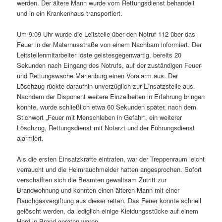
werden. Der ältere Mann wurde vom Rettungsdienst behandelt
und in ein Krankenhaus transportiert.
Um 9:09 Uhr wurde die Leitstelle über den Notruf 112 über das
Feuer in der Maternusstraße von einem Nachbarn informiert. Der
Leitstellenmitarbeiter löste geistesgegenwärtig, bereits 20
Sekunden nach Eingang des Notrufs, auf der zuständigen Feuer-
und Rettungswache Marienburg einen Voralarm aus. Der
Löschzug rückte daraufhin unverzüglich zur Einsatzstelle aus.
Nachdem der Disponent weitere Einzelheiten in Erfahrung bringen
konnte, wurde schließlich etwa 60 Sekunden später, nach dem
Stichwort „Feuer mit Menschleben in Gefahr“, ein weiterer
Löschzug, Rettungsdienst mit Notarzt und der Führungsdienst
alarmiert.
Als die ersten Einsatzkräfte eintrafen, war der Treppenraum leicht
verraucht und die Heimrauchmelder hatten angesprochen. Sofort
verschafften sich die Beamten gewaltsam Zutritt zur
Brandwohnung und konnten einen älteren Mann mit einer
Rauchgasvergiftung aus dieser retten. Das Feuer konnte schnell
gelöscht werden, da lediglich einige Kleidungsstücke auf einem
Herd in Brand geraten waren.