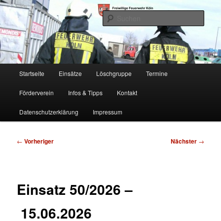
Zum
Freiwillige Feuerwehr Köln, Löschgruppe Rodenkirchen
primären
Such
Inhalt
springen
FF Köln, LG RD
Hauptmenü
Startseite
Einsätze
Löschgruppe
Termine
Förderverein
Infos & Tipps
Kontakt
Datenschutzerklärung
Impressum
Beitragsnavigation
←
Vorheriger
Nächster
→
Einsatz 50/2026 –
15.06.2026