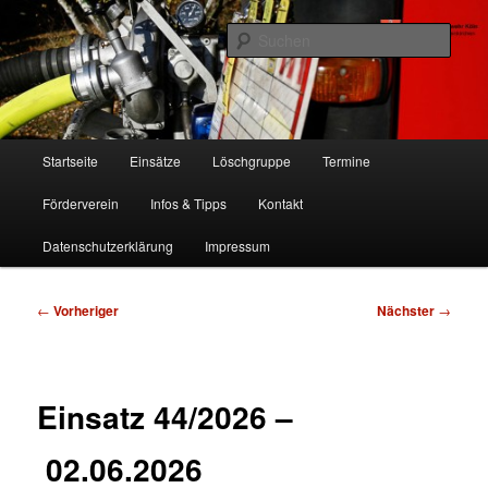
Zum
Freiwillige Feuerwehr Köln, Löschgruppe Rodenkirchen
primären
Such
Inhalt
springen
FF Köln, LG RD
Hauptmenü
Startseite
Einsätze
Löschgruppe
Termine
Förderverein
Infos & Tipps
Kontakt
Datenschutzerklärung
Impressum
Beitragsnavigation
←
Vorheriger
Nächster
→
Einsatz 44/2026 –
02.06.2026