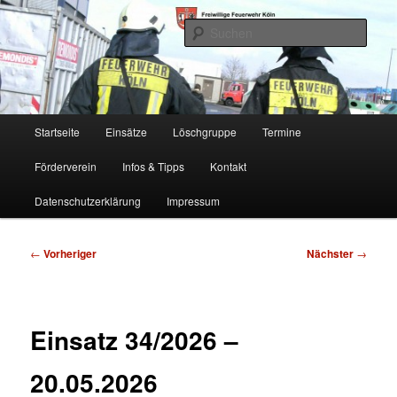
Zum
Freiwillige Feuerwehr Köln, Löschgruppe Rodenkirchen
primären
Such
Inhalt
springen
FF Köln, LG RD
Hauptmenü
Startseite
Einsätze
Löschgruppe
Termine
Förderverein
Infos & Tipps
Kontakt
Datenschutzerklärung
Impressum
Beitragsnavigation
←
Vorheriger
Nächster
→
Einsatz 34/2026 –
20.05.2026