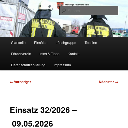
Zum
Freiwillige Feuerwehr Köln, Löschgruppe Rodenkirchen
primären
Such
Inhalt
springen
FF Köln, LG RD
Hauptmenü
Startseite
Einsätze
Löschgruppe
Termine
Förderverein
Infos & Tipps
Kontakt
Datenschutzerklärung
Impressum
Beitragsnavigation
←
Vorheriger
Nächster
→
Einsatz 32/2026 –
09.05.2026