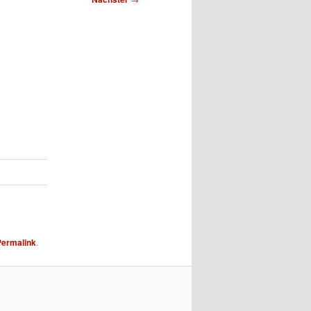
Permalink
.