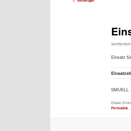
←
Vorheriger
Ein
Veröffentlic
Einsatz f
Einsatzs
SMU
Dieser Eint
Permalink
.