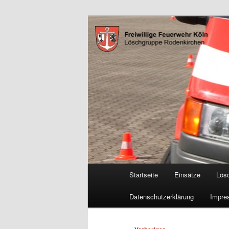
Zum
Freiwillige Feuerwehr Köln, L
primären
Inhalt
FF Köln, LG 
springen
Hauptmenü
Startseite
Einsätze
Lös
Datenschutzerklärung
Impre
Beitragsnavigation