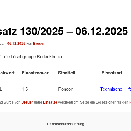
satz 130/2025 – 06.12.2025
ht am
06.12.2025
von
Breuer
für die Löschgruppe Rodenkirchen:
tichwort
Einsatzdauer
Stadtteil
Einsatzart
NGEKL 1,5 Rondorf
Technische Hilf
rag wurde von
Breuer
unter
Einsätze
veröffentlicht. Setze ein Lesezeichen für den
Datenschutzerklärung