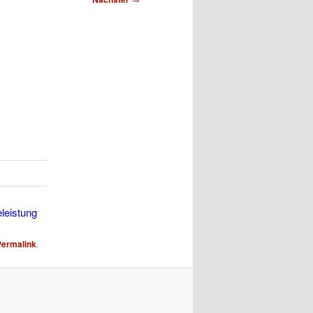
eleistung
Permalink
.