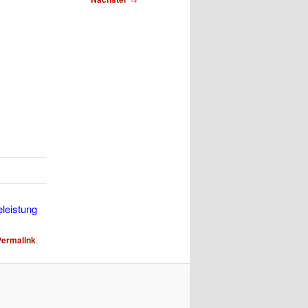
eleistung
Permalink
.