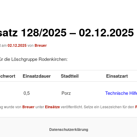
satz 128/2025 – 02.12.2025
ht am
02.12.2025
von
Breuer
für die Löschgruppe Rodenkirchen:
tichwort
Einsatzdauer
Stadtteil
Einsatzart
HEIN 0,5 Porz
Technische Hilf
rag wurde von
Breuer
unter
Einsätze
veröffentlicht. Setze ein Lesezeichen für den
Datenschutzerklärung