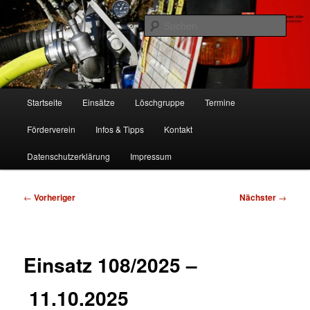
Zum
Freiwillige Feuerwehr Köln, Löschgruppe Rodenkirchen
primären
Such
Inhalt
springen
FF Köln, LG RD
Hauptmenü
Startseite
Einsätze
Löschgruppe
Termine
Förderverein
Infos & Tipps
Kontakt
Datenschutzerklärung
Impressum
Beitragsnavigation
←
Vorheriger
Nächster
→
Einsatz 108/2025 –
11.10.2025