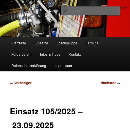
Zum
Freiwillige Feuerwehr Köln, Löschgruppe Rodenkirchen
primären
Such
Inhalt
springen
FF Köln, LG RD
Hauptmenü
Startseite
Einsätze
Löschgruppe
Termine
Förderverein
Infos & Tipps
Kontakt
Datenschutzerklärung
Impressum
Beitragsnavigation
←
Vorheriger
Nächster
→
Einsatz 105/2025 –
23.09.2025