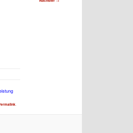
Nächster
→
eistung
Permalink
.