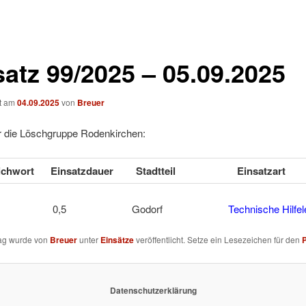
satz 99/2025 – 05.09.2025
ht am
04.09.2025
von
Breuer
ür die Löschgruppe Rodenkirchen:
tichwort
Einsatzdauer
Stadtteil
Einsatzart
HEIN 0,5 Godorf
Technische Hilfel
rag wurde von
Breuer
unter
Einsätze
veröffentlicht. Setze ein Lesezeichen für den
Datenschutzerklärung