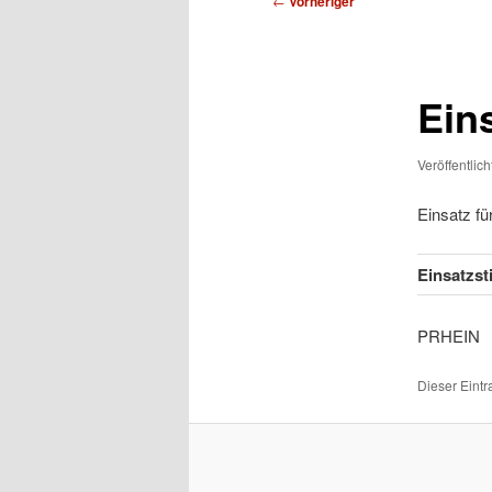
←
Vorheriger
Ein
Veröffentlic
Einsatz f
Einsatzs
PR
Dieser Eint