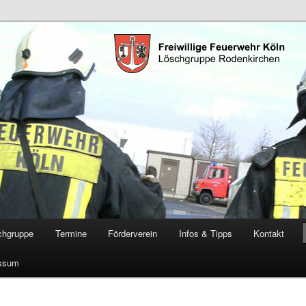
öschgruppe Rodenkirchen
RD
chgruppe
Termine
Förderverein
Infos & Tipps
Kontakt
ssum