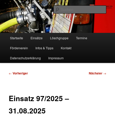
Zum
Freiwillige Feuerwehr Köln, Löschgruppe Rodenkirchen
primären
Such
Inhalt
springen
FF Köln, LG RD
Hauptmenü
Startseite
Einsätze
Löschgruppe
Termine
Förderverein
Infos & Tipps
Kontakt
Datenschutzerklärung
Impressum
Beitragsnavigation
←
Vorheriger
Nächster
→
Einsatz 97/2025 –
31.08.2025