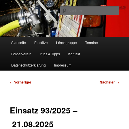
Zum
Freiwillige Feuerwehr Köln, Löschgruppe Rodenkirchen
primären
Such
Inhalt
springen
FF Köln, LG RD
Hauptmenü
Startseite
Einsätze
Löschgruppe
Termine
Förderverein
Infos & Tipps
Kontakt
Datenschutzerklärung
Impressum
Beitragsnavigation
←
Vorheriger
Nächster
→
Einsatz 93/2025 –
21.08.2025