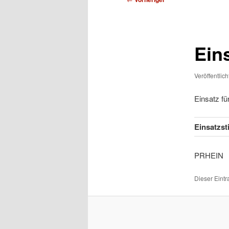
Ein
Veröffentlic
Einsatz f
Einsatzs
PRH
Dieser Eint