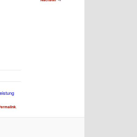
eistung
Permalink
.