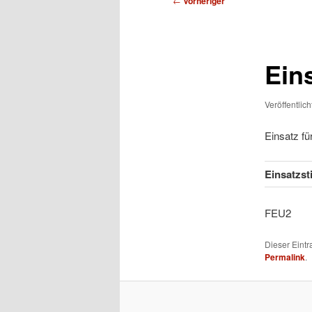
←
Vorheriger
Ein
Veröffentlic
Einsatz f
Einsatzs
FEU
Dieser Eint
Permalink
.