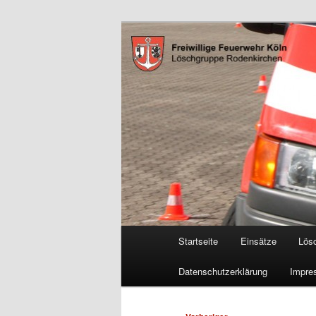
Zum
Freiwillige Feuerwehr Köln, L
primären
Inhalt
FF Köln, LG 
springen
Hauptmenü
Startseite
Einsätze
Lös
Datenschutzerklärung
Impre
Beitragsnavigation