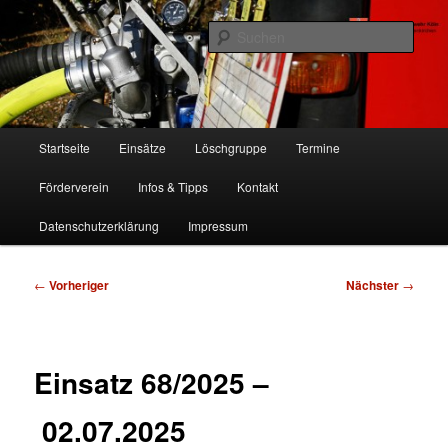
Zum
Freiwillige Feuerwehr Köln, Löschgruppe Rodenkirchen
primären
Such
Inhalt
springen
FF Köln, LG RD
Hauptmenü
Startseite
Einsätze
Löschgruppe
Termine
Förderverein
Infos & Tipps
Kontakt
Datenschutzerklärung
Impressum
Beitragsnavigation
←
Vorheriger
Nächster
→
Einsatz 68/2025 –
02.07.2025