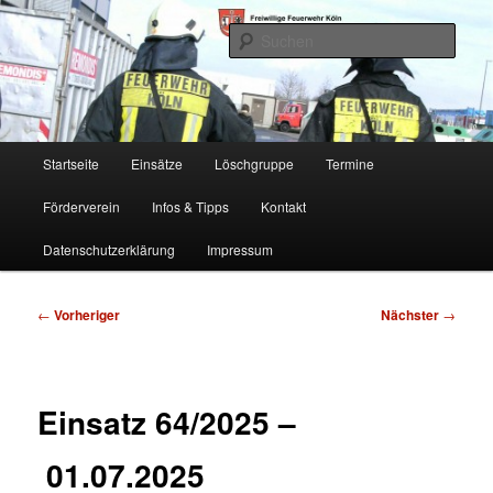
Zum
Freiwillige Feuerwehr Köln, Löschgruppe Rodenkirchen
primären
Such
Inhalt
springen
FF Köln, LG RD
Hauptmenü
Startseite
Einsätze
Löschgruppe
Termine
Förderverein
Infos & Tipps
Kontakt
Datenschutzerklärung
Impressum
Beitragsnavigation
←
Vorheriger
Nächster
→
Einsatz 64/2025 –
01.07.2025