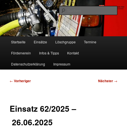
Zum
Freiwillige Feuerwehr Köln, Löschgruppe Rodenkirchen
primären
Such
Inhalt
springen
FF Köln, LG RD
Hauptmenü
Startseite
Einsätze
Löschgruppe
Termine
Förderverein
Infos & Tipps
Kontakt
Datenschutzerklärung
Impressum
Beitragsnavigation
←
Vorheriger
Nächster
→
Einsatz 62/2025 –
26.06.2025