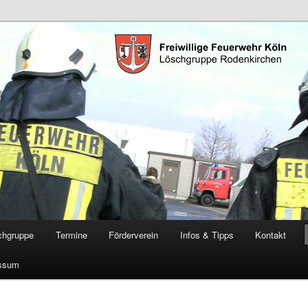
öschgruppe Rodenkirchen
RD
chgruppe
Termine
Förderverein
Infos & Tipps
Kontakt
ssum