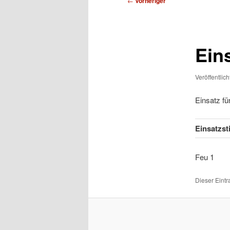
←
Vorheriger
Ein
Veröffentlic
Einsatz f
Einsatzs
Fe
Dieser Eint