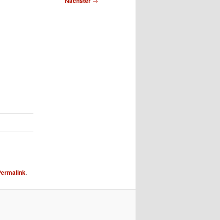
Nächster
→
Permalink
.