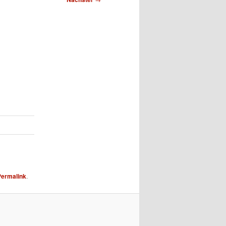
Permalink
.