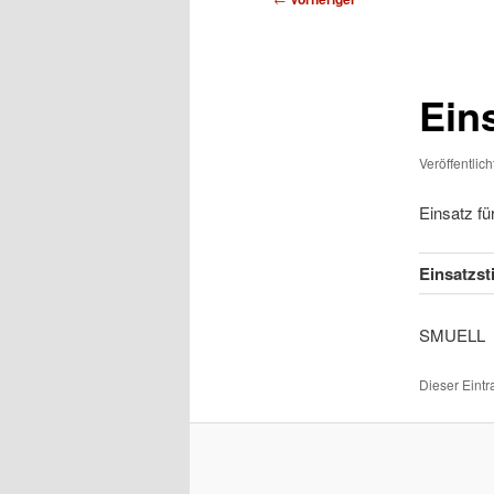
Ein
Veröffentlic
Einsatz f
Einsatzs
SMU
Dieser Eint