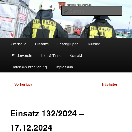
Zum
Freiwillige Feuerwehr Köln, Löschgruppe Rodenkirchen
primären
Such
Inhalt
springen
FF Köln, LG RD
Hauptmenü
Startseite
Einsätze
Löschgruppe
Termine
Förderverein
Infos & Tipps
Kontakt
Datenschutzerklärung
Impressum
Beitragsnavigation
←
Vorheriger
Nächster
→
Einsatz 132/2024 –
17.12.2024