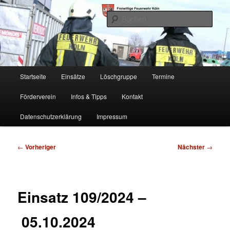
Zum
Freiwillige Feuerwehr Köln, Löschgruppe Rodenkirchen
primären
Such
Inhalt
springen
FF Köln, LG RD
Hauptmenü
Startseite
Einsätze
Löschgruppe
Termine
Förderverein
Infos & Tipps
Kontakt
Datenschutzerklärung
Impressum
Beitragsnavigation
←
Vorheriger
Nächster
→
Einsatz 109/2024 –
05.10.2024