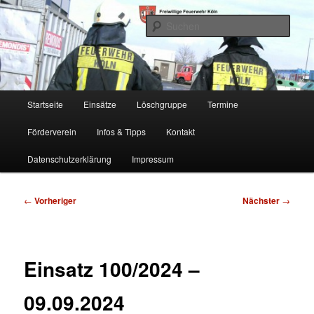
Zum
Freiwillige Feuerwehr Köln, Löschgruppe Rodenkirchen
primären
Such
Inhalt
springen
FF Köln, LG RD
Hauptmenü
Startseite
Einsätze
Löschgruppe
Termine
Förderverein
Infos & Tipps
Kontakt
Datenschutzerklärung
Impressum
Beitragsnavigation
←
Vorheriger
Nächster
→
Einsatz 100/2024 –
09.09.2024